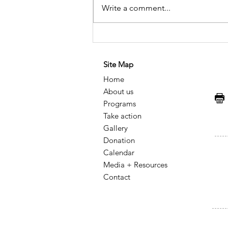
Write a comment...
Historical Memory of HIV
and AIDS in Mexico: A
Site Map
Legacy of Resistance,
Home
Knowledge, and Social
About us
Transformation
F
Programs
Take action
Gallery
Donation
Calendar
Media + Resources
Contact