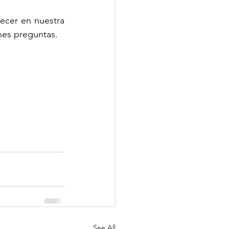
cer en nuestra 
nes preguntas.
See All