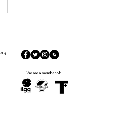
nsmasculinities and
 Breaking the Silence
uild a More Inclusive
ponse
org
We are a member of: