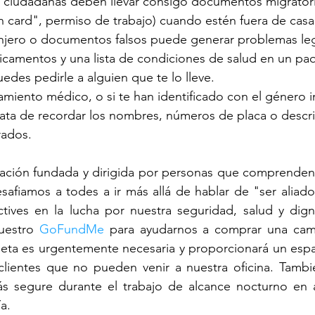
 ciudadanas deben llevar consigo documentos migratori
n card", permiso de trabajo) cuando estén fuera de casa
njero o documentos falsos puede generar problemas leg
camentos y una lista de condiciones de salud en un paq
uedes pedirle a alguien que te lo lleve.
tamiento médico, o si te han identificado con el género i
trata de recordar los nombres, números de placa o descri
rados.
zación fundada y dirigida por personas que comprenden
afiamos a todes a ir más allá de hablar de "ser aliados
tives en la lucha por nuestra seguridad, salud y digni
uestro 
GoFundMe
 para ayudarnos a comprar una cami
neta es urgentemente necesaria y proporcionará un espa
clientes que no pueden venir a nuestra oficina. Tambi
s segure durante el trabajo de alcance nocturno en á
ía.