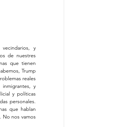
ecindarios, y 
s de nuestres 
as que tienen 
sabemos, Trump 
roblemas reales 
inmigrantes, y 
al y políticas 
as personales. 
nas que hablan 
l. No nos vamos 