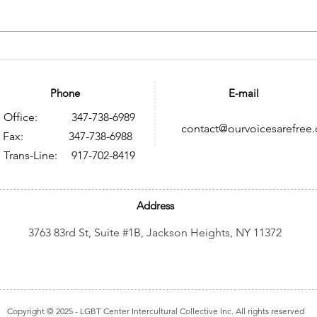
Memoria histórica sobre
Tra
VIH y SIDA en México: un
HIV:
legado de resistencia,
to B
Phone
E-mail
conocimiento y
Res
Office: 347-738-6989
contact@ourvoicesarefree.
transformación social
ax: 347-738-6988
Trans-Line: 917-702-8419
Address
3763 83rd St, Suite #1B, Jackson Heights, NY 11372
Copyright © 2025
- LGBT Center Intercultural Collective Inc. All rights reserved