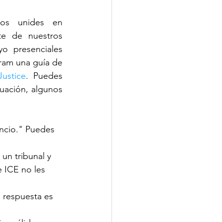
os unides en 
e de nuestros 
 presenciales 
ram una guía de 
ustice
. Puedes 
uación, algunos 
ncio." Puedes 
un tribunal y 
 ICE no les 
a respuesta es 