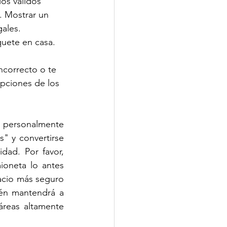
os válidos 
. Mostrar un 
ales.
uete en casa. 
ncorrecto o te 
pciones de los 
 personalmente 
" y convertirse 
dad. Por favor, 
oneta lo antes 
cio más seguro 
én mantendrá a 
reas altamente 