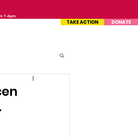
om 1-6pm
TAKE ACTION
DONATE
cen
.