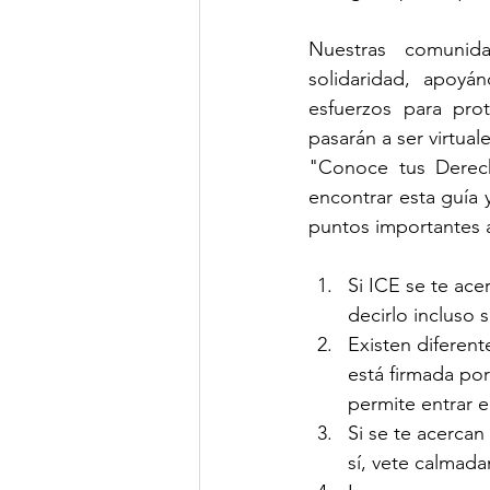
Nuestras comunid
solidaridad, apoy
esfuerzos para pro
pasarán a ser virtua
"Conoce tus Derec
encontrar esta guía 
puntos importantes a
Si ICE se te ac
decirlo incluso 
Existen diferent
está firmada por
permite entrar e
Si se te acercan
sí, vete calmad