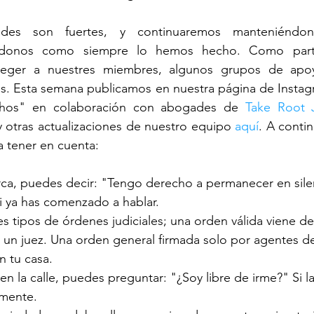
ades son fuertes, y continuaremos manteniéndon
ándonos como siempre lo hemos hecho. Como part
teger a nuestres miembres, algunos grupos de apoyo
les. Esta semana publicamos en nuestra página de Instag
hos" en colaboración con abogades de 
Take Root J
y otras actualizaciones de nuestro equipo 
aquí
. A contin
 tener en cuenta:
erca, puedes decir: "Tengo derecho a permanecer en sile
si ya has comenzado a hablar.
es tipos de órdenes judiciales; una orden válida viene de 
 un juez. Una orden general firmada solo por agentes de
n tu casa.
 en la calle, puedes preguntar: "¿Soy libre de irme?" Si l
amente.