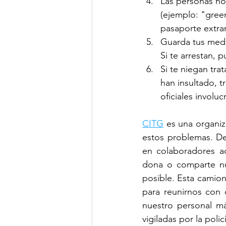
Las personas no
(ejemplo: "gree
pasaporte extra
Guarda tus medi
Si te arrestan, p
Si te niegan tra
han insultado, 
oficiales involuc
CITG
es una organi
estos problemas. Des
en colaboradores ac
dona o comparte n
posible. Esta camio
para reunirnos con 
nuestro personal má
vigiladas por la polic