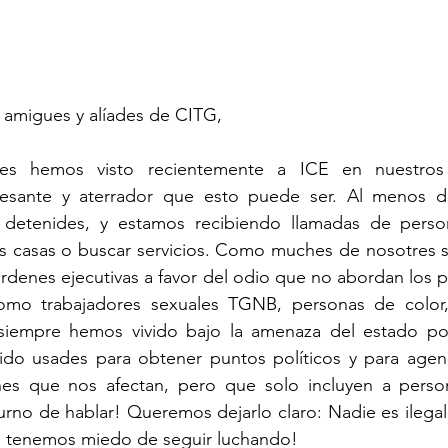
amigues y alíades de CITG,
es hemos visto recientemente a ICE en nuestros v
esante y aterrador que esto puede ser. Al menos do
detenides, y estamos recibiendo llamadas de person
us casas o buscar servicios. Como muches de nosotres 
denes ejecutivas a favor del odio que no abordan los p
omo trabajadores sexuales TGNB, personas de color, 
iempre hemos vivido bajo la amenaza del estado polici
ido usades para obtener puntos políticos y para agend
es que nos afectan, pero que solo incluyen a perso
turno de hablar! Queremos dejarlo claro: Nadie es ilega
o tenemos miedo de seguir luchando!