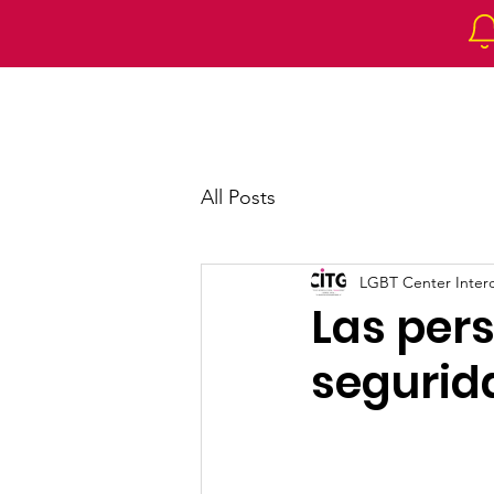
Home
About 
All Posts
LGBT Center Intercu
Las per
segurida