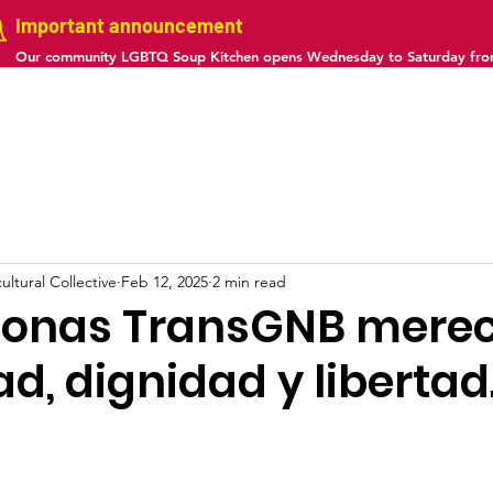
Important announcement
Our community LGBTQ Soup Kitchen opens Wednesday to Saturday fr
us
Projects
Gallery
Calendar
Contact
ltural Collective
Feb 12, 2025
2 min read
sonas TransGNB mere
d, dignidad y libertad