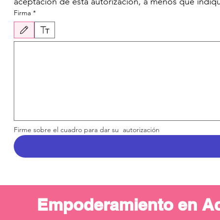
aceptación de esta autorización, a menos que indique
Firma
*
Drawing mode selected. Drawing requires a mouse or touchpad. For keyboard accessibility, 
Firme sobre el cuadro para dar su  autorización
Empoderamiento en Acci