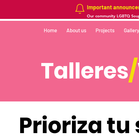
Important announc
Our community LGBTQ Soup
Home
About us
Projects
Galler
Talleres
/