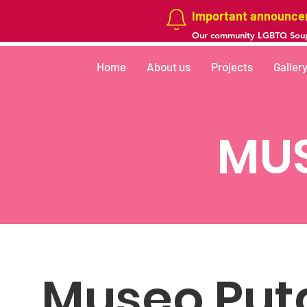
Important announc
Our community LGBTQ Soup
Home
About us
Projects
Galler
MUS
Museo Puta