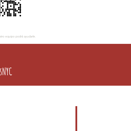
tro equipo podrá ayudarle.
sNYC