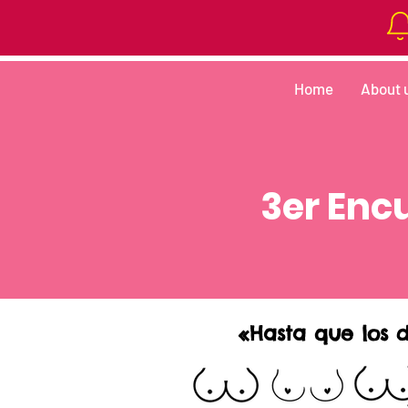
Home
About 
3er Enc
«Hasta que los 