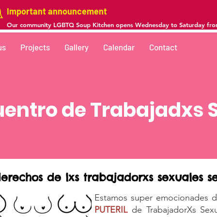
Important announcement
Our community LGBTQ Soup Kitchen opens Wednesday to Saturday fr
us
Projects
Gallery
Calendar
Contact
uentro de Trabajadxs 
derechos de
lxs
trabajadorxs sexuales
s
Estamos super emocionades de
PUTERIL
de TrabajadorXs Sex