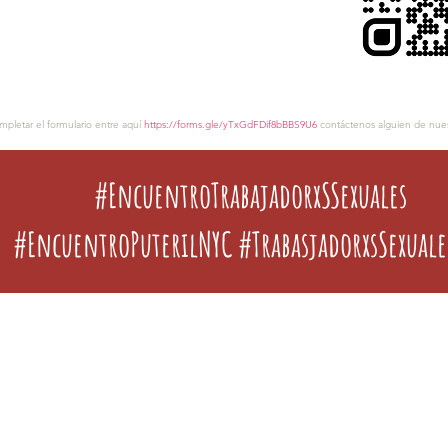
mpletar el formulario entre aquí
https://forms.gle/yTxGdFDif8bBBS9U6
contáctenos alguien de nues
#EncuentroTrabajadorxSSexuales
#EncuentroPuterilNYC #TrabasjadorxsSexuale