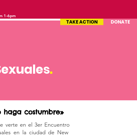
om 1-6pm
TAKE ACTION
DONATE
Sexuales
.
e haga costumbre»
 verte en el 3er Encuentro
uales en la ciudad de New