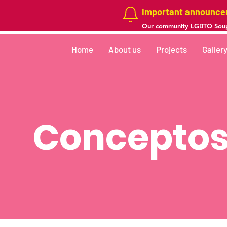
Important announc
Our community LGBTQ Soup
Home
About us
Projects
Galler
Concepto