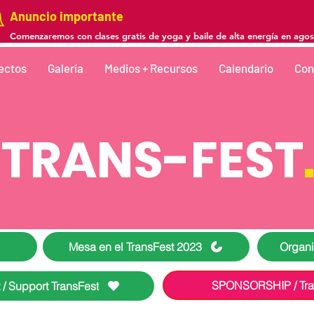
Anuncio importante
Comenzaremos con clases gratis de yoga y baile de alta energía en agos
ectos
Galería
Medios + Recursos
Calendario
Con
TRANS-FEST
Mesa en el TransFest 2023
Organi
SPONSORSHIP / Tra
 / Support TransFest