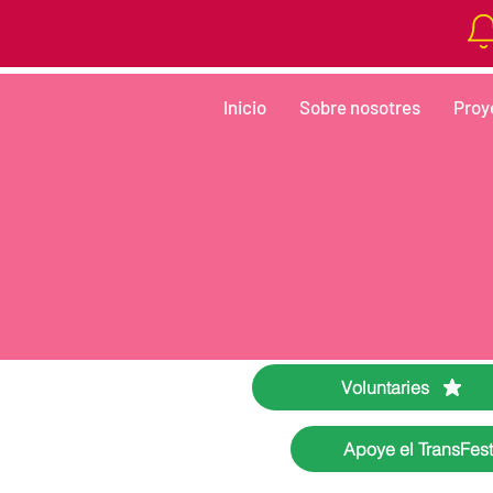
Inicio
Sobre nosotres
Proy
Voluntaries
Apoye el TransFest