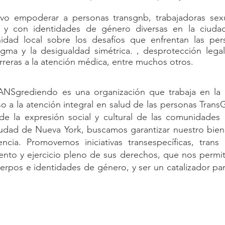
ivo empoderar a personas transgnb, trabajadoras se
o y con identidades de género diversas en la ciud
nidad local sobre los desafíos que enfrentan las pe
tigma y la desigualdad simétrica. , desprotección lega
arreras a la atención médica, entre muchos otros.
TRANSgrediendo es una organización que trabaja en l
o a la atención integral en salud de las personas Tra
 de la expresión social y cultural de las comunidade
iudad de Nueva York, buscamos garantizar nuestro bien
cia. Promovemos iniciativas transespecíficas, trans i
ento y ejercicio pleno de sus derechos, que nos permit
rpos e identidades de género, y ser un catalizador pa