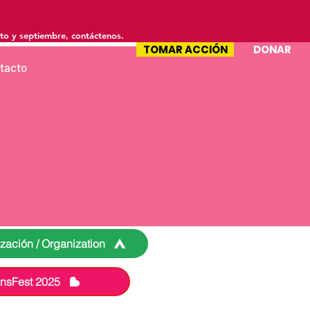
to y septiembre, contáctenos.
TOMAR ACCIÓN
DONAR
tacto
.
zación / Organization
nsFest 2025