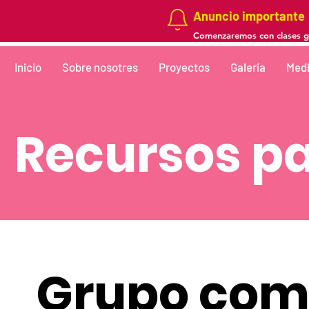
Anuncio importante
Comenzaremos con clases gra
Inicio
Sobre nosotres
Proyectos
Galería
Medi
Recursos pa
Grupo comu