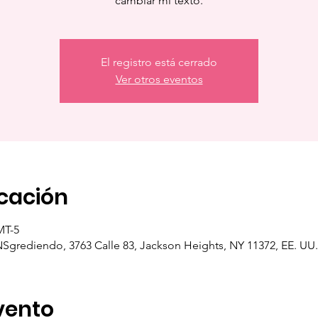
cambiar mi texto.
El registro está cerrado
Ver otros eventos
icación
MT-5
NSgrediendo, 3763 Calle 83, Jackson Heights, NY 11372, EE. UU.
vento