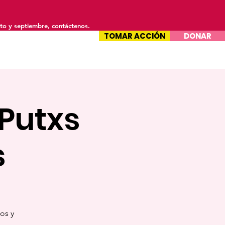
to y septiembre, contáctenos.
TOMAR ACCIÓN
DONAR
tacto
Putxs
s
os y