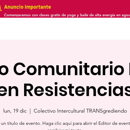
Anuncio importante
Comenzaremos con clases gratis de yoga y baile de alta energía en agos
ectos
Galería
Medios + Recursos
Calendario
Con
o Comunitario 
en Resistencia
lun, 19 dic
  |  
Colectivo Intercultural TRANSgrediendo
 un título de evento. Haga clic aquí para abrir el Editor de event