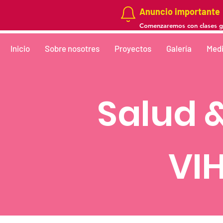
Anuncio importante
Comenzaremos con clases gra
Inicio
Sobre nosotres
Proyectos
Galería
Medi
Salud 
VI