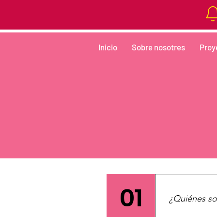
Inicio
Sobre nosotres
Proy
01
¿Quiénes so