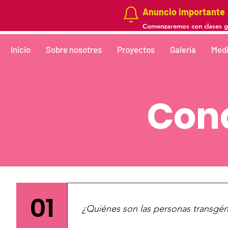
Anuncio importante
Comenzaremos con clases gra
Inicio
Sobre nosotres
Proyectos
Galería
Medi
Con
01
¿Quiénes son las personas transgé