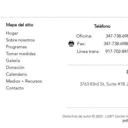
género, que se caracterizan por la discr
feminidad trans.
Mapa del sitio
Teléfono
Hogar
Oficina: 347-738-69
Sobre nosotros
Fax: 347-738-698
Programas
Línea trans: 917-702-84
Tomar medidas
Galería
Donación
Calendario
Medios + Recursos
3763 83rd St, Suite #1B
Contacto
Derechos de autor © 2023
- LGBT Center In
pol