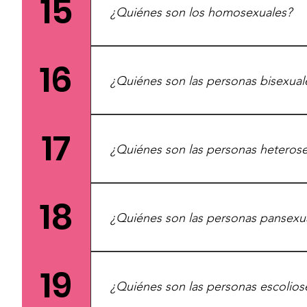
15
¿Quiénes son los homosexuales?
regular las características sexuales y r
transgénero utilizan estos tratamientos.
mamaria, extirpaciones gonadales, implan
Hombres (pueden ser cisgénero o trans
16
atraídos por otros hombres.
¿Quiénes son las personas bisexual
Personas (pueden ser cisgénero o trans
17
más de un género.
¿Quiénes son las personas heteros
Personas (pueden ser cisgénero o trans
18
atraídas por un solo género que conside
¿Quiénes son las personas pansexu
Personas (pueden ser cisgénero o trans
19
atraídas por cualquier género.
¿Quiénes son las personas escolios